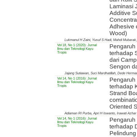
Laminasi J
Additive 
Concentra
Adhesive 
Wood)
Lukmanul H Zaini, Yusuf S Hadi, Mahdi Mubarak,
Vol 18, No 1 (2020): Jurnal
Pengaruh 
Ilmu dan Teknologi Kayu
terhadap S
Tropis
dari Camp
Sengon d
Jajang Sutiawan, Suci Mardhatillah, Dede Herm
Vol 14, No 1 (2016): Jurnal
Pengaruh
Ilmu dan Teknologi Kayu
terhadap K
Tropis
Strand Boa
combinatio
Oriented 
Adiaman RI Purba, Apri H Iswanto, Irawati Azhar
Vol 14, No 1 (2016): Jurnal
Pengaruh 
Ilmu dan Teknologi Kayu
terhadap 
Tropis
Pelindung