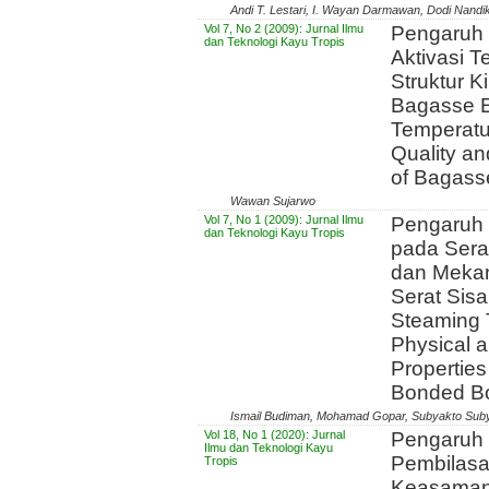
Andi T. Lestari, I. Wayan Darmawan, Dodi Nandi
Vol 7, No 2 (2009): Jurnal Ilmu
Pengaruh
dan Teknologi Kayu Tropis
Aktivasi T
Struktur K
Bagasse E
Temperatur
Quality an
of Bagass
Wawan Sujarwo
Vol 7, No 1 (2009): Jurnal Ilmu
Pengaruh
dan Teknologi Kayu Tropis
pada Serat
dan Meka
Serat Sisal
Steaming 
Physical 
Properties
Bonded B
Ismail Budiman, Mohamad Gopar, Subyakto Sub
Vol 18, No 1 (2020): Jurnal
Pengaruh 
Ilmu dan Teknologi Kayu
Pembilas
Tropis
Keasaman