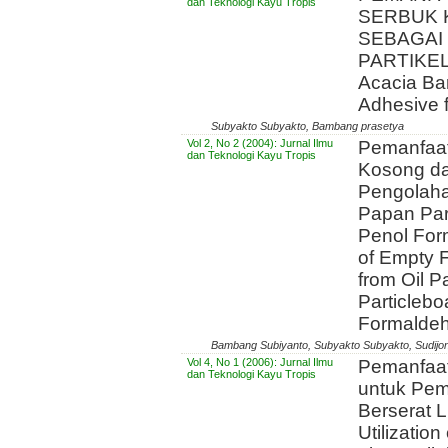
dan Teknologi Kayu Tropis
SERBUK K
SEBAGAI
PARTIKEL D
Acacia Ba
Adhesive f
Subyakto Subyakto, Bambang prasetya
Vol 2, No 2 (2004): Jurnal Ilmu
Pemanfaa
dan Teknologi Kayu Tropis
Kosong dar
Pengolaha
Papan Par
Penol Form
of Empty 
from Oil P
Particlebo
Formaldeh
Bambang Subiyanto, Subyakto Subyakto, Sudij
Vol 4, No 1 (2006): Jurnal Ilmu
Pemanfaa
dan Teknologi Kayu Tropis
untuk Pem
Berserat L
Utilization