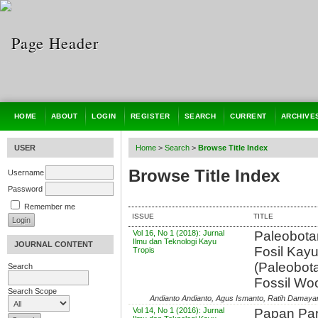
HOME
ABOUT
LOGIN
REGISTER
SEARCH
CURRENT
ARCHIVE
USER
Home
>
Search
>
Browse Title Index
Browse Title Index
Username
Password
Remember me
ISSUE
TITLE
Vol 16, No 1 (2018): Jurnal
Paleobota
Ilmu dan Teknologi Kayu
JOURNAL CONTENT
Fosil Kay
Tropis
(Paleobot
Search
Fossil Woo
Search Scope
Andianto Andianto, Agus Ismanto, Ratih Damayan
Vol 14, No 1 (2016): Jurnal
Papan Part