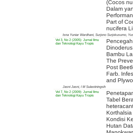
(Cocos nuc
Dalam ya
Performanc
Part of C
nucifera L
Isna Yuniar Wardhani, Surjono Surjokusumo, Y
Vol 3, No 2 (2005): Jurnal Ilmu
Pencegah
dan Teknologi Kayu Tropis
Dinoderus
Bambu Lap
The Preve
Post Beet
Farb. Infe
and Plyw
Jasni Jasni, I M Sulastiningsih
Vol 7, No 2 (2009): Jurnal Ilmu
Penetapan
dan Teknologi Kayu Tropis
Tabel Ber
heteracan
Korthalsia
Kondisi Ke
Hutan Dat
Manokwari