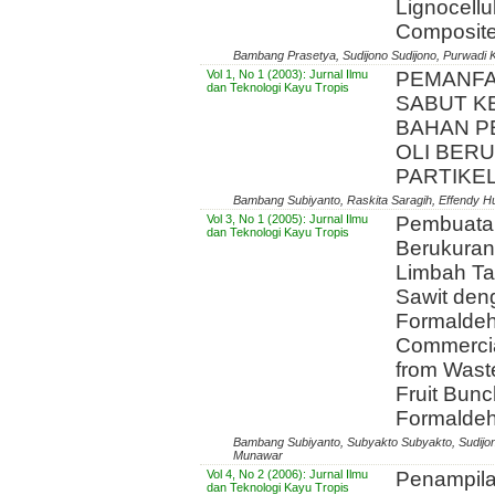
Lignocellu
Composite
Bambang Prasetya, Sudijono Sudijono, Purwadi 
Vol 1, No 1 (2003): Jurnal Ilmu
PEMANFA
dan Teknologi Kayu Tropis
SABUT K
BAHAN P
OLI BER
PARTIKE
Bambang Subiyanto, Raskita Saragih, Effendy H
Vol 3, No 1 (2005): Jurnal Ilmu
Pembuatan
dan Teknologi Kayu Tropis
Berukuran
Limbah T
Sawit den
Formaldeh
Commercia
from Wast
Fruit Bun
Formaldeh
Bambang Subiyanto, Subyakto Subyakto, Sudij
Munawar
Vol 4, No 2 (2006): Jurnal Ilmu
Penampila
dan Teknologi Kayu Tropis