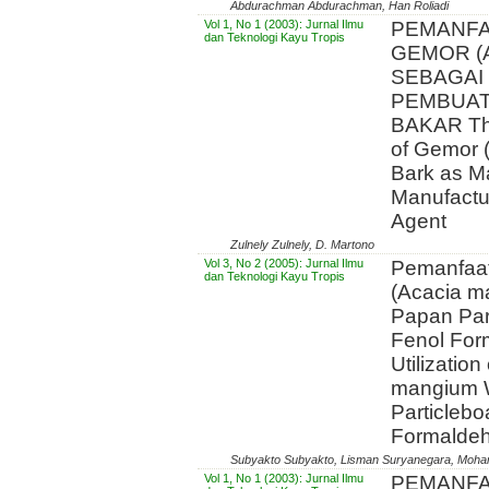
Abdurachman Abdurachman, Han Roliadi
Vol 1, No 1 (2003): Jurnal Ilmu
PEMANFA
dan Teknologi Kayu Tropis
GEMOR (A
SEBAGAI
PEMBUAT
BAKAR The
of Gemor 
Bark as Ma
Manufactur
Agent
Zulnely Zulnely, D. Martono
Vol 3, No 2 (2005): Jurnal Ilmu
Pemanfaat
dan Teknologi Kayu Tropis
(Acacia m
Papan Par
Fenol For
Utilization
mangium Wi
Particlebo
Formaldeh
Subyakto Subyakto, Lisman Suryanegara, Moham
Vol 1, No 1 (2003): Jurnal Ilmu
PEMANFA