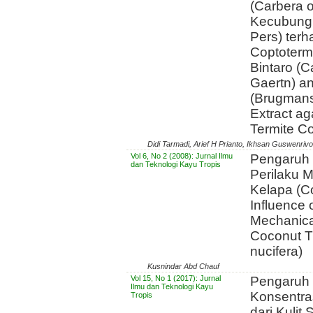
(Carbera 
Kecubung 
Pers) ter
Coptoterme
Bintaro (C
Gaertn) a
(Brugmans
Extract ag
Termite C
Didi Tarmadi, Arief H Prianto, Ikhsan Guswenrivo
Vol 6, No 2 (2008): Jurnal Ilmu
Pengaruh 
dan Teknologi Kayu Tropis
Perilaku 
Kelapa (C
Influence 
Mechanica
Coconut T
nucifera)
Kusnindar Abd Chauf
Vol 15, No 1 (2017): Jurnal
Pengaruh 
Ilmu dan Teknologi Kayu
Konsentras
Tropis
dari Kulit