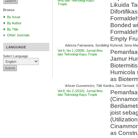
Ilmu dan Teknologi Kayu
Likuida T
Tropis
Browse
Difortifik
By Issue
Formaldehi
By Author
Bonded wi
By Title
Formaldehy
Other Journals
Empty Frui
Adesna Fatrawana, Surdiding Ruhendi, Sena Ma
LANGUAGE
Vol 6, No 1 (2008): Jurnal Ilmu
Pemanfaat
dan Teknologi Kayu Tropis
Select Language
Jamur Hum
Biotermitis
Humicola 
as Bioterm
Ikhsan Guswenrivo, Titik Kartika, Didi Tarmadi,
Vol 8, No 2 (2010): Jurnal Ilmu
Pemanfaa
dan Teknologi Kayu Tropis
(Cinnamom
Berdiamete
joist seba
(Utilizati
Cinammon 
as Constru