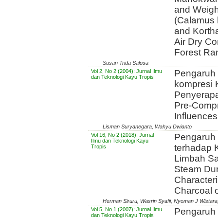
and Weight
(Calamus 
and Kortha
Air Dry Co
Forest Ra
Susan Trida Salosa
Vol 2, No 2 (2004): Jurnal Ilmu
Pengaruh 
dan Teknologi Kayu Tropis
kompresi 
Penyerapa
Pre-Comp
Influences
Lisman Suryanegara, Wahyu Dwianto
Vol 16, No 2 (2018): Jurnal
Pengaruh 
Ilmu dan Teknologi Kayu
terhadap K
Tropis
Limbah Sag
Steam Dur
Characteri
Charcoal 
Herman Siruru, Wasrin Syafii, Nyoman J Wistara
Vol 5, No 1 (2007): Jurnal Ilmu
Pengaruh 
dan Teknologi Kayu Tropis