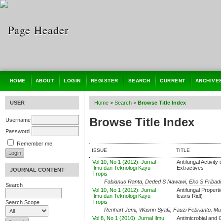
HOME
ABOUT
LOGIN
REGISTER
SEARCH
CURRENT
ARCHIVE
USER
Home
>
Search
>
Browse Title Index
Browse Title Index
Username
Password
Remember me
ISSUE
TITLE
Vol 10, No 1 (2012): Jurnal
Antifungal Activity
Ilmu dan Teknologi Kayu
Extractives
JOURNAL CONTENT
Tropis
Fabianus Ranta, Deded S Nawawi, Eko S Pribadi,
Search
Vol 10, No 1 (2012): Jurnal
Antifungal Propert
Ilmu dan Teknologi Kayu
leavis Ridl)
Tropis
Search Scope
Renhart Jemi, Wasrin Syafii, Fauzi Febrianto, 
Vol 8, No 1 (2010): Jurnal Ilmu
Antimicrobial and G