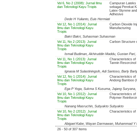
Vol 6, No 2 (2008): Jurnal Ilmu
Campuran Lateks K
dan Teknologi Kayu Tropis
sebagai Perekat K
Latex-Styrene and
Adhesive
Dede H Yulianto, Euis Hermiati
Vol 12, No 1 (2014): Jurnal
Carbon Dioxide In
Ilmu dan Teknologi Kayu
Manufacturing
Tropis
Bakri Bakri, Suhasman Suhasman
Vol 11, No 2 (2013): Jurnal
Carbon Structure 
Ilmu dan Teknologi Kayu
Tropis
Ismail Budiman, Akhiruddin Maddu, Gustan Pari
Vol 11, No 1 (2013): Jurnal
Characteristics o
Ilmu dan Teknologi Kayu
Tannin Resorcino
Tropis
Ignasia M Sulastiningsih, Adi Santoso, Barly Bar
Vol 12, No 1 (2014): Jurnal
Characteristics o
Ilmu dan Teknologi Kayu
Andong Bamboo (G
Tropis
Ega P Yoga, Sukma S Kusuma, Jajang Suryana
Vol 10, No 1 (2012): Jurnal
Characteristics of
Ilmu dan Teknologi Kayu
Polymer Reinforci
Tropis
Nanang Masruchin, Subyakto Subyakto
Vol 10, No 2 (2012): Jurnal
Characteristics o
Ilmu dan Teknologi Kayu
Tropis
Abigael Kabe, Wayan Darmawan, Muhammad Y 
26 - 50 of 307 Items