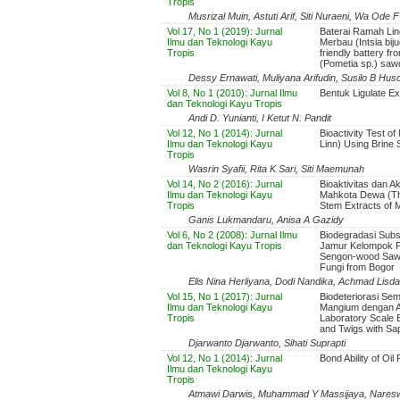
Tropis
Musrizal Muin, Astuti Arif, Siti Nuraeni, Wa Ode 
Vol 17, No 1 (2019): Jurnal
Baterai Ramah Li
Ilmu dan Teknologi Kayu
Merbau (Intsia bij
Tropis
friendly battery f
(Pometia sp.) saw
Dessy Ernawati, Muliyana Arifudin, Susilo B Hus
Vol 8, No 1 (2010): Jurnal Ilmu
Bentuk Ligulate E
dan Teknologi Kayu Tropis
Andi D. Yunianti, I Ketut N. Pandit
Vol 12, No 1 (2014): Jurnal
Bioactivity Test o
Ilmu dan Teknologi Kayu
Linn) Using Brine 
Tropis
Wasrin Syafii, Rita K Sari, Siti Maemunah
Vol 14, No 2 (2016): Jurnal
Bioaktivitas dan A
Ilmu dan Teknologi Kayu
Mahkota Dewa (The 
Tropis
Stem Extracts of
Ganis Lukmandaru, Anisa A Gazidy
Vol 6, No 2 (2008): Jurnal Ilmu
Biodegradasi Subs
dan Teknologi Kayu Tropis
Jamur Kelompok Pl
Sengon-wood Sawd
Fungi from Bogor
Elis Nina Herliyana, Dodi Nandika, Achmad Lisdar,
Vol 15, No 1 (2017): Jurnal
Biodeteriorasi Sem
Ilmu dan Teknologi Kayu
Mangium dengan Ak
Tropis
Laboratory Scale 
and Twigs with Sap
Djarwanto Djarwanto, Sihati Suprapti
Vol 12, No 1 (2014): Jurnal
Bond Ability of Oi
Ilmu dan Teknologi Kayu
Tropis
Atmawi Darwis, Muhammad Y Massijaya, Naresw