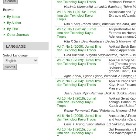
dan Teknologi Kayu Tropis
Methanol Extracts
Harlinda Kuspradini, Irmanida Batubara, Tohru M
Browse
Vol 13, No 1 (2015): Jurnal
Antioxidant and Tyr
Ilmu dan Teknologi Kayu
Extracts of Acaci
By Issue
Tropis
By Author
Rita K Sari, Rahmi Utami, Irmanida Batubara, Ann
By Title
Vol 12, No 1 (2014): Jurnal
Antiproliferative 
Ilmu dan Teknologi Kayu
Extracts on Human
Other Journals
Tropis
Adenocarcinoma Ce
Rita K Sari, Devi Armilasari, Deded S Nawawi, 
LANGUAGE
Vol 7, No 1 (2009): Jurnal Ilmu
Aplikasi Buluh Ba
dan Teknologi Kayu Tropis
Ruang Application
Gina Bachtiar, Surjono Surjokusumo, Yusuf S H
Select Language
Vol 7, No 1 (2009): Jurnal Ilmu
Aplikasi Isotop δ
dan Teknologi Kayu Tropis
Jati (Tectona grand
Isotopes δ13C an
grandis Linn.f.) T
Agus Kholik, Djiono Djiono, Iskandar Z Siregar, Ul
Vol 2, No 1 (2004): Jurnal Ilmu
Aplikasi Panas se
dan Teknologi Kayu Tropis
Kayu Heat Treatme
Preservation
Jasni Jasni, Pipin Permadi, Didik A. Sudika, Rust
Vol 16, No 1 (2018): Jurnal
Aplikasi Serat Kap
Ilmu dan Teknologi Kayu
sebagai Bahan Pen
Tropis
Kapok and Balsa F
Renny Purnawati, Fauzi Febrianto, Nyoman J Wi
Vol 6, No 1 (2008): Jurnal Ilmu
Artocarpin, A Pro
dan Teknologi Kayu Tropis
and Anti-skin Can
Enos T Arung, Sipon Muladi, Edi Sukaton, Kuniyo
Vol 13, No 1 (2015): Jurnal
Bait Formulations
Ilmu dan Teknologi Kayu
and Wastepaper fo